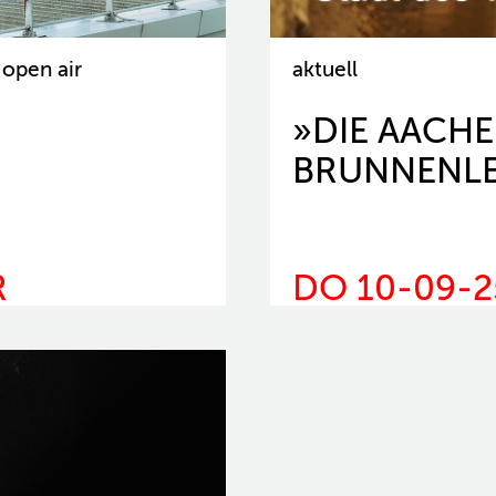
open air
aktuell
»DIE AACH
BRUNNENL
R
DO 10-09-2