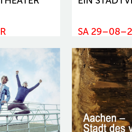
THEATER
EIN STADTV
HR
SA 29–08–2