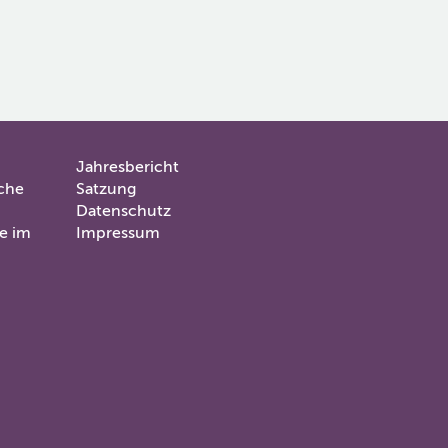
Jahresbericht
Servicemenü
sche
Satzung
2
Datenschutz
te im
Impressum
im
Fuß