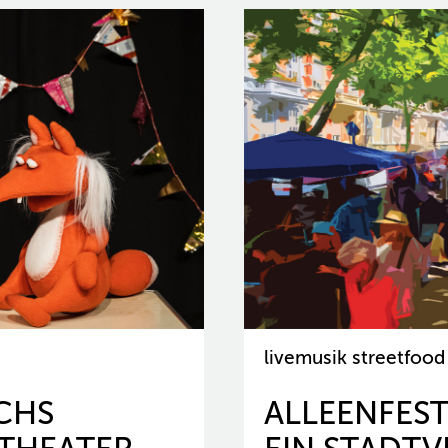
livemusik streetfood
UCHS
ALLEENFEST