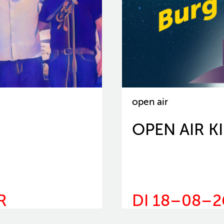
open air
OPEN AIR K
R
DI 18–08–2