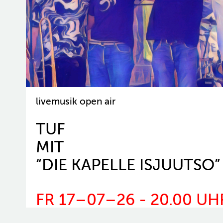
livemusik open air
TUF
MIT ​
“DIE KAPELLE ISJUUTSO”
FR 17–07–26 - 20.00 UH