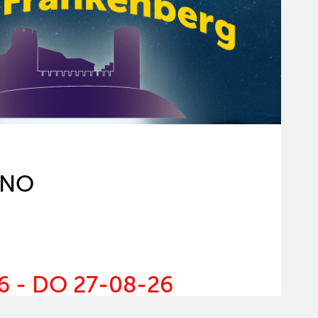
INO
6 - DO 27-08-26