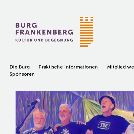
Zum
Inhalt
springen
Kultur
und
Begegnung
Die Burg
Praktische Informationen
Mitglied w
Sponsoren
Programm