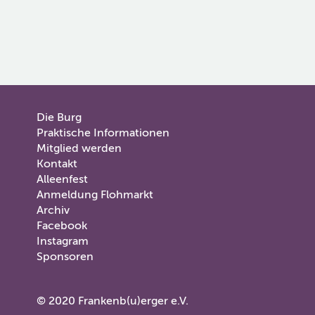
Stolz
Die Burg
Hauptmenü
Praktische Informationen
angetrieben
im
Mitglied werden
von
Kontakt
WordPress
Fuß
Alleenfest
|
Anmeldung Flohmarkt
Theme:
Archiv
burg-
Facebook
frankenberg
Instagram
von
Sponsoren
Stefan
Barth
.
Copyright
© 2020 Frankenb(u)erger e.V.