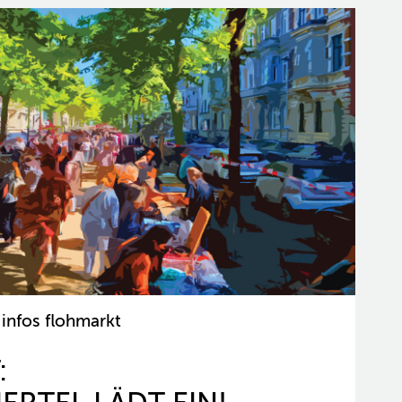
 infos flohmarkt
: