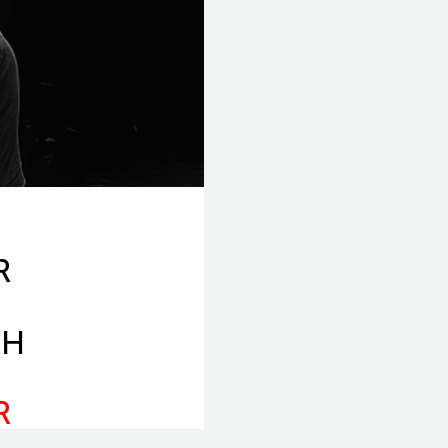
R
CH
R