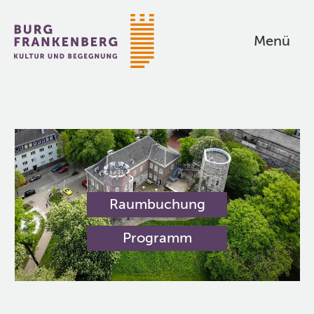
Zum
Inhalt
Menü
springen
Kultur
und
Begegnung
Start
Raumbuchung
Programm