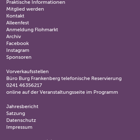
Praktische Informationen
im
Mitglied werden
Kontakt
Fuß
Alleenfest
Anmeldung Flohmarkt
Archiv
Facebook
Instagram
Sponsoren
Vorverkaufsstellen
Vorverkaufstellen
Büro Burg Frankenberg telefonische Reservierung
0241 46356217
online auf der Veranstaltungsseite im Programm
Jahresbericht
Servicemenü
Satzung
2
Datenschutz
Impressum
im