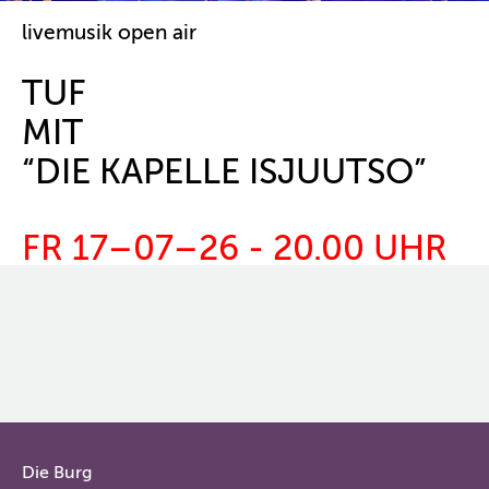
livemusik open air
TUF
MIT ​
“DIE KAPELLE ISJUUTSO”
FR 17–07–26 - 20.00 UHR
Die Burg
Hauptmenü